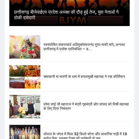
स्वयंघोषित शंकराचार्य अविमुक्तेश्वरानंद तुरंत माफी मांगे, अन्यथा
छत्तीसगढ़ में प्रवेश प्रतिबंधित – ड...
चमत्कारी मां मातंगी के धाम में बगलामुखी महायज्ञ ने रचा कीर्तिमान
प्रेमा साई जी महाराज ने मंत्री गृहमंत्री और सांसद को मिर्ची महायज्ञ
के लिए दिया निमंत्रण
भोपाल के जंगल में मिला 52 किलो सोना और लावारिस गाड़ी में 10
करोड़ कैश, इनकम टैक्स की छापेमारी से जुड...
मेहरौली से MLA ‘आप’ उम्मीदवार नरेश यादव का चुनाव लड़ने से
इनकार, पार्टी ने महेंद्र चौधरी पर लगाया दा...