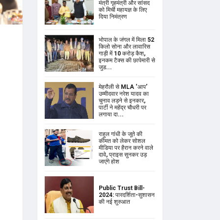
मंत्री गृहमंत्री और सांसद
को मिर्ची महायज्ञ के लिए
दिया निमंत्रण
भोपाल के जंगल में मिला 52
किलो सोना और लावारिस
गाड़ी में 10 करोड़ कैश,
इनकम टैक्स की छापेमारी से
जुड...
मेहरौली से MLA ‘आप’
उम्मीदवार नरेश यादव का
चुनाव लड़ने से इनकार,
पार्टी ने महेंद्र चौधरी पर
लगाया दा...
राहुल गांधी के जूते की
कीमत को लेकर सोशल
मीडिया पर हैरान करने वाले
दावे, प्राइस सुनकर उड़
जाएंगे होश
Public Trust Bill-
2024: पारदर्शिता-सुशासन
की नई शुरुआत