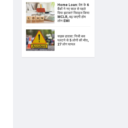
Home Loan: देश के 6
बैंकों ने नए साल से पहले
दिया झटका! रिवाइज किया
MCLR, बढ़ जाएगी होम
लोन EMI
सड़क हादसा: निजी बस
पलटने से 5 लोगों की मौत,
27 लोग घायल