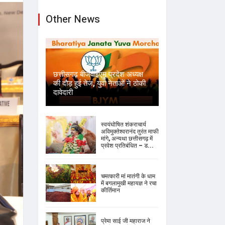
Other News
छत्तीसगढ़ बीजेवाईएम प्रदेश अध्यक्ष
की दौड़ हुई तेज, युवा नेताओं ने ठोकी
दावेदारी
स्वयंघोषित शंकराचार्य
अविमुक्तेश्वरानंद तुरंत माफी
मांगे, अन्यथा छत्तीसगढ़ में
प्रवेश प्रतिबंधित – ड...
चमत्कारी मां मातंगी के धाम
में बगलामुखी महायज्ञ ने रचा
कीर्तिमान
प्रेमा साई जी महाराज ने