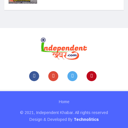
Home
© 2021, Independent Khabar. All rights reserved
Design & Developed By
Technolitics