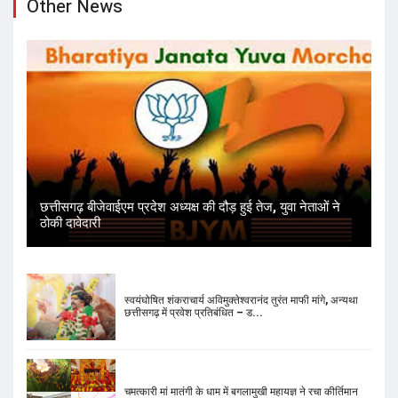
Other News
छत्तीसगढ़ बीजेवाईएम प्रदेश अध्यक्ष की दौड़ हुई तेज, युवा नेताओं ने
ठोकी दावेदारी
स्वयंघोषित शंकराचार्य अविमुक्तेश्वरानंद तुरंत माफी मांगे, अन्यथा
छत्तीसगढ़ में प्रवेश प्रतिबंधित – ड...
चमत्कारी मां मातंगी के धाम में बगलामुखी महायज्ञ ने रचा कीर्तिमान