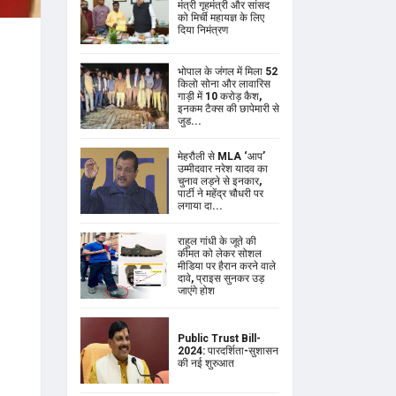
मंत्री गृहमंत्री और सांसद
को मिर्ची महायज्ञ के लिए
दिया निमंत्रण
भोपाल के जंगल में मिला 52
किलो सोना और लावारिस
गाड़ी में 10 करोड़ कैश,
इनकम टैक्स की छापेमारी से
जुड...
मेहरौली से MLA ‘आप’
उम्मीदवार नरेश यादव का
चुनाव लड़ने से इनकार,
पार्टी ने महेंद्र चौधरी पर
लगाया दा...
राहुल गांधी के जूते की
कीमत को लेकर सोशल
मीडिया पर हैरान करने वाले
दावे, प्राइस सुनकर उड़
जाएंगे होश
Public Trust Bill-
2024: पारदर्शिता-सुशासन
की नई शुरुआत