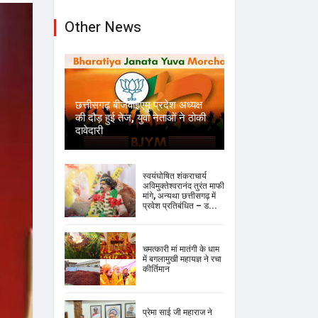
Other News
छत्तीसगढ़ बीजेवाईएम प्रदेश अध्यक्ष
की दौड़ हुई तेज, युवा नेताओं ने ठोकी
दावेदारी
स्वयंघोषित शंकराचार्य
अविमुक्तेश्वरानंद तुरंत माफी
मांगे, अन्यथा छत्तीसगढ़ में
प्रवेश प्रतिबंधित – ड...
चमत्कारी मां मातंगी के धाम
में बगलामुखी महायज्ञ ने रचा
कीर्तिमान
प्रेमा साई जी महाराज ने