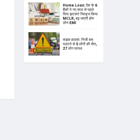
Home Loan: देश के 6
बैंकों ने नए साल से पहले
दिया झटका! रिवाइज किया
MCLR, बढ़ जाएगी होम
लोन EMI
सड़क हादसा: निजी बस
पलटने से 5 लोगों की मौत,
27 लोग घायल