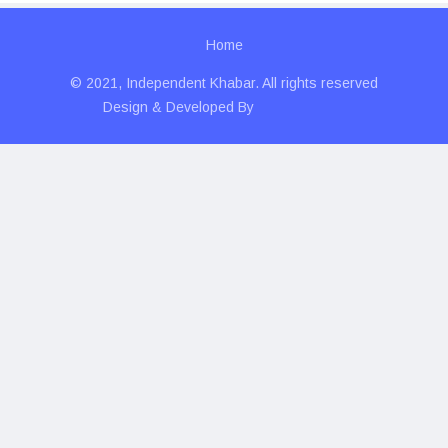
Home
© 2021, Independent Khabar. All rights reserved
Design & Developed By
Technolitics