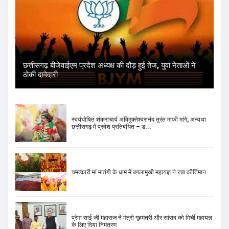
छत्तीसगढ़ बीजेवाईएम प्रदेश अध्यक्ष की दौड़ हुई तेज, युवा नेताओं ने
ठोकी दावेदारी
स्वयंघोषित शंकराचार्य अविमुक्तेश्वरानंद तुरंत माफी मांगे, अन्यथा
छत्तीसगढ़ में प्रवेश प्रतिबंधित – ड...
चमत्कारी मां मातंगी के धाम में बगलामुखी महायज्ञ ने रचा कीर्तिमान
प्रेमा साई जी महाराज ने मंत्री गृहमंत्री और सांसद को मिर्ची महायज्ञ
के लिए दिया निमंत्रण