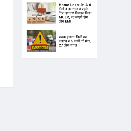
Home Loan: देश के 6
बैंकों ने नए साल से पहले
दिया झटका! रिवाइज किया
MCLR, बढ़ जाएगी होम
लोन EMI
सड़क हादसा: निजी बस
पलटने से 5 लोगों की मौत,
27 लोग घायल