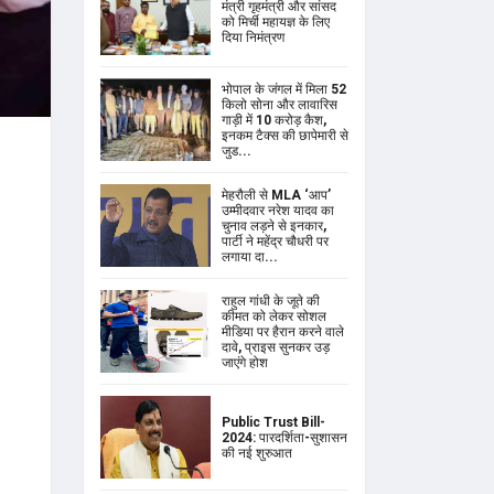
मंत्री गृहमंत्री और सांसद
को मिर्ची महायज्ञ के लिए
दिया निमंत्रण
भोपाल के जंगल में मिला 52
किलो सोना और लावारिस
गाड़ी में 10 करोड़ कैश,
इनकम टैक्स की छापेमारी से
जुड...
मेहरौली से MLA ‘आप’
उम्मीदवार नरेश यादव का
चुनाव लड़ने से इनकार,
पार्टी ने महेंद्र चौधरी पर
लगाया दा...
राहुल गांधी के जूते की
कीमत को लेकर सोशल
मीडिया पर हैरान करने वाले
दावे, प्राइस सुनकर उड़
जाएंगे होश
Public Trust Bill-
2024: पारदर्शिता-सुशासन
की नई शुरुआत