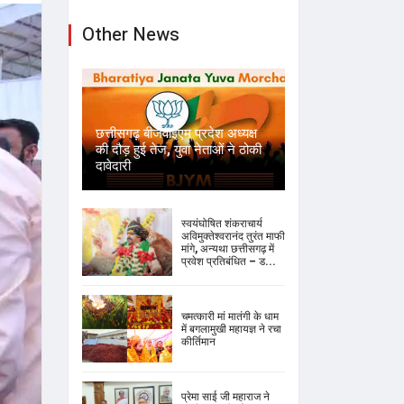
Other News
छत्तीसगढ़ बीजेवाईएम प्रदेश अध्यक्ष
की दौड़ हुई तेज, युवा नेताओं ने ठोकी
दावेदारी
स्वयंघोषित शंकराचार्य
अविमुक्तेश्वरानंद तुरंत माफी
मांगे, अन्यथा छत्तीसगढ़ में
प्रवेश प्रतिबंधित – ड...
चमत्कारी मां मातंगी के धाम
में बगलामुखी महायज्ञ ने रचा
कीर्तिमान
प्रेमा साई जी महाराज ने