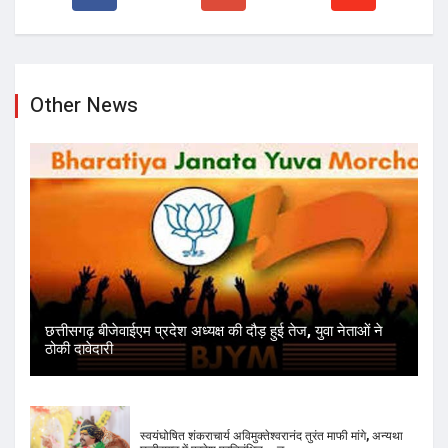
छत्तीसगढ़ बीजेवाईएम प्रदेश अध्यक्ष की दौड़ हुई तेज, युवा नेताओं ने
ठोकी दावेदारी
स्वयंघोषित शंकराचार्य अविमुक्तेश्वरानंद तुरंत माफी मांगे, अन्यथा
छत्तीसगढ़ में प्रवेश प्रतिबंधित – ड...
चमत्कारी मां मातंगी के धाम में बगलामुखी महायज्ञ ने रचा कीर्तिमान