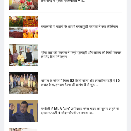
प्रेमा साई जी महाराज ने मंत्री गृहमंत्री और सांसद को मिर्ची महायज्ञ
के लिए दिया निमंत्रण
भोपाल के जंगल में मिला 52 किलो सोना और लावारिस गाड़ी में 10
करोड़ कैश, इनकम टैक्स की छापेमारी से जुड...
मेहरौली से MLA ‘आप’ उम्मीदवार नरेश यादव का चुनाव लड़ने से
इनकार, पार्टी ने महेंद्र चौधरी पर लगाया दा...
राहुल गांधी के जूते की कीमत को लेकर सोशल मीडिया पर हैरान
करने वाले दावे, प्राइस सुनकर उड़ जाएंगे होश
Public Trust Bill-2024: पारदर्शिता-सुशासन की नई शुरुआत