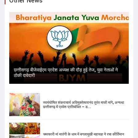
Other News
छत्तीसगढ़ बीजेवाईएम प्रदेश अध्यक्ष की दौड़ हुई तेज, युवा नेताओं ने
ठोकी दावेदारी
स्वयंघोषित शंकराचार्य अविमुक्तेश्वरानंद तुरंत माफी मांगे, अन्यथा
छत्तीसगढ़ में प्रवेश प्रतिबंधित – ड...
चमत्कारी मां मातंगी के धाम में बगलामुखी महायज्ञ ने रचा कीर्तिमान