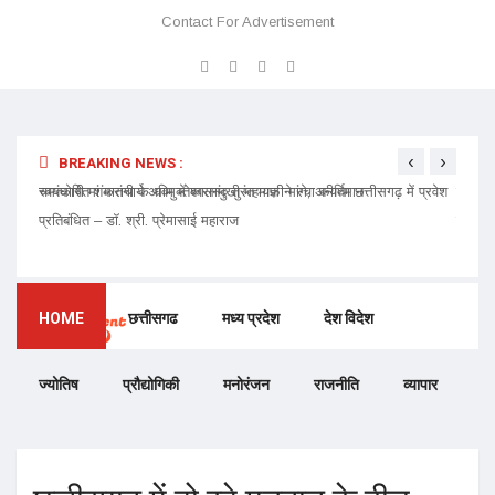
Contact For Advertisement
‹
›
BREAKING NEWS :
 प्रवेश
चमत्कारी मां मातंगी के धाम में बगलामुखी महायज्ञ ने रचा कीर्तिमान
प्रेमा 
निमंत्र
HOME
छत्तीसगढ
मध्य प्रदेश
देश विदेश
ज्योतिष
प्रौद्योगिकी
मनोरंजन
राजनीति
व्यापार