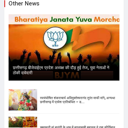
Other News
छत्तीसगढ़ बीजेवाईएम प्रदेश अध्यक्ष की दौड़ हुई तेज, युवा नेताओं ने
ठोकी दावेदारी
स्वयंघोषित शंकराचार्य अविमुक्तेश्वरानंद तुरंत माफी मांगे, अन्यथा
छत्तीसगढ़ में प्रवेश प्रतिबंधित – ड...
चमत्कारी मां मातंगी के धाम में बगलामुखी महायज्ञ ने रचा कीर्तिमान