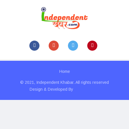
Home
© 2021, Independent Khabar. All rights reserved
Design & Developed By
Technolitics