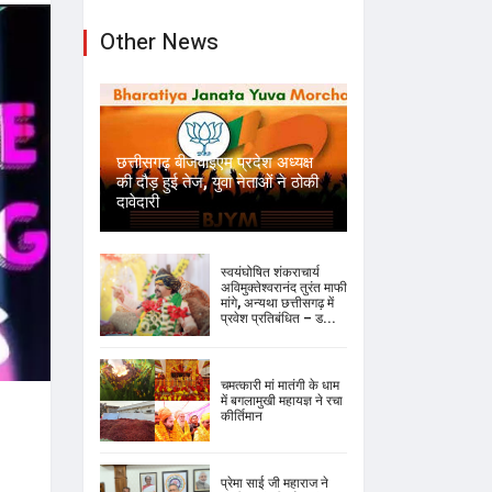
Other News
छत्तीसगढ़ बीजेवाईएम प्रदेश अध्यक्ष
की दौड़ हुई तेज, युवा नेताओं ने ठोकी
दावेदारी
स्वयंघोषित शंकराचार्य
अविमुक्तेश्वरानंद तुरंत माफी
मांगे, अन्यथा छत्तीसगढ़ में
प्रवेश प्रतिबंधित – ड...
चमत्कारी मां मातंगी के धाम
में बगलामुखी महायज्ञ ने रचा
कीर्तिमान
प्रेमा साई जी महाराज ने