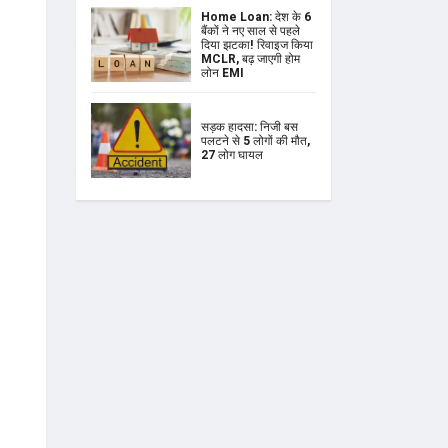
Home Loan: देश के 6
बैंकों ने नए साल से पहले
दिया झटका! रिवाइज किया
MCLR, बढ़ जाएगी होम
लोन EMI
सड़क हादसा: निजी बस
पलटने से 5 लोगों की मौत,
27 लोग घायल