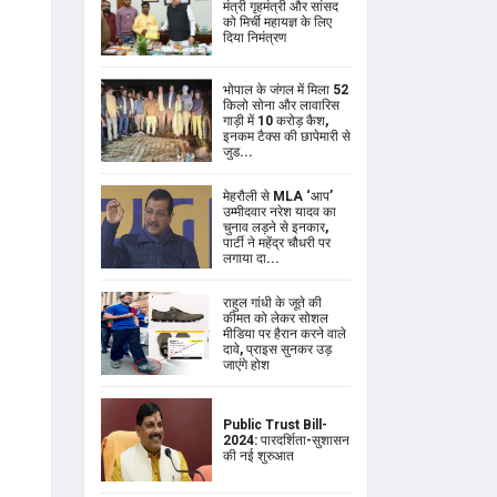
मंत्री गृहमंत्री और सांसद
को मिर्ची महायज्ञ के लिए
दिया निमंत्रण
भोपाल के जंगल में मिला 52
किलो सोना और लावारिस
गाड़ी में 10 करोड़ कैश,
इनकम टैक्स की छापेमारी से
जुड...
मेहरौली से MLA ‘आप’
उम्मीदवार नरेश यादव का
चुनाव लड़ने से इनकार,
पार्टी ने महेंद्र चौधरी पर
लगाया दा...
राहुल गांधी के जूते की
कीमत को लेकर सोशल
मीडिया पर हैरान करने वाले
दावे, प्राइस सुनकर उड़
जाएंगे होश
Public Trust Bill-
2024: पारदर्शिता-सुशासन
की नई शुरुआत