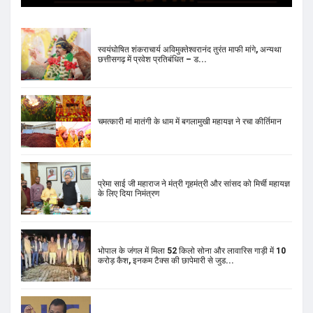
चमत्कारी मां मातंगी के धाम में बगलामुखी महायज्ञ ने रचा कीर्तिमान
प्रेमा साई जी महाराज ने मंत्री गृहमंत्री और सांसद को मिर्ची महायज्ञ
के लिए दिया निमंत्रण
भोपाल के जंगल में मिला 52 किलो सोना और लावारिस गाड़ी में 10
करोड़ कैश, इनकम टैक्स की छापेमारी से जुड...
मेहरौली से MLA ‘आप’ उम्मीदवार नरेश यादव का चुनाव लड़ने से
इनकार, पार्टी ने महेंद्र चौधरी पर लगाया दा...
राहुल गांधी के जूते की कीमत को लेकर सोशल मीडिया पर हैरान
करने वाले दावे, प्राइस सुनकर उड़ जाएंगे होश