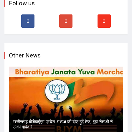
Other News
छत्तीसगढ़ बीजेवाईएम प्रदेश अध्यक्ष की दौड़ हुई तेज, युवा नेताओं ने
ठोकी दावेदारी
स्वयंघोषित शंकराचार्य अविमुक्तेश्वरानंद तुरंत माफी मांगे, अन्यथा
छत्तीसगढ़ में प्रवेश प्रतिबंधित – ड...