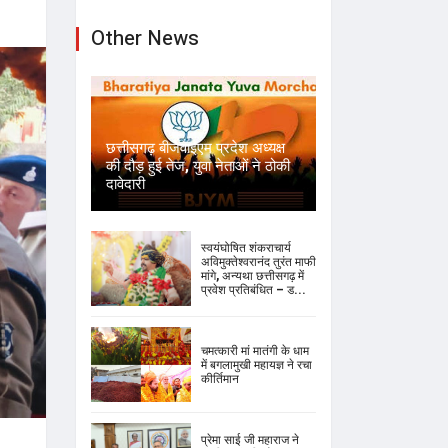
Other News
छत्तीसगढ़ बीजेवाईएम प्रदेश अध्यक्ष
की दौड़ हुई तेज, युवा नेताओं ने ठोकी
दावेदारी
स्वयंघोषित शंकराचार्य
अविमुक्तेश्वरानंद तुरंत माफी
मांगे, अन्यथा छत्तीसगढ़ में
प्रवेश प्रतिबंधित – ड...
चमत्कारी मां मातंगी के धाम
में बगलामुखी महायज्ञ ने रचा
कीर्तिमान
प्रेमा साई जी महाराज ने