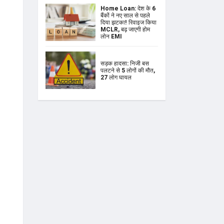
Home Loan: देश के 6
बैंकों ने नए साल से पहले
दिया झटका! रिवाइज किया
MCLR, बढ़ जाएगी होम
लोन EMI
सड़क हादसा: निजी बस
पलटने से 5 लोगों की मौत,
27 लोग घायल