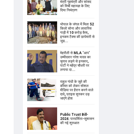
मंत्री गृहमंत्री और सांसद
को मिर्ची महायज्ञ के लिए
दिया निमंत्रण
भोपाल के जंगल में मिला 52
किलो सोना और लावारिस
गाड़ी में 10 करोड़ कैश,
इनकम टैक्स की छापेमारी से
जुड...
मेहरौली से MLA ‘आप’
उम्मीदवार नरेश यादव का
चुनाव लड़ने से इनकार,
पार्टी ने महेंद्र चौधरी पर
लगाया दा...
राहुल गांधी के जूते की
कीमत को लेकर सोशल
मीडिया पर हैरान करने वाले
दावे, प्राइस सुनकर उड़
जाएंगे होश
Public Trust Bill-
2024: पारदर्शिता-सुशासन
की नई शुरुआत