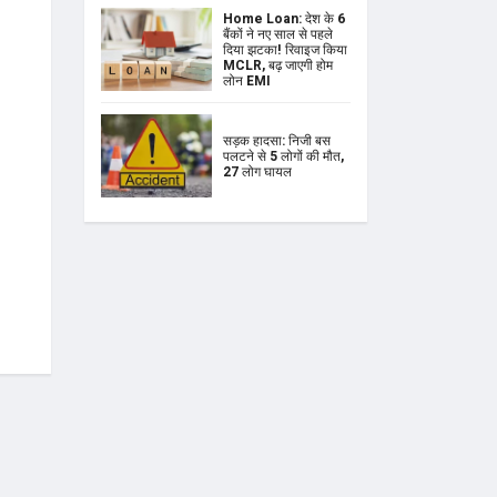
Home Loan: देश के 6
बैंकों ने नए साल से पहले
दिया झटका! रिवाइज किया
MCLR, बढ़ जाएगी होम
लोन EMI
सड़क हादसा: निजी बस
पलटने से 5 लोगों की मौत,
27 लोग घायल