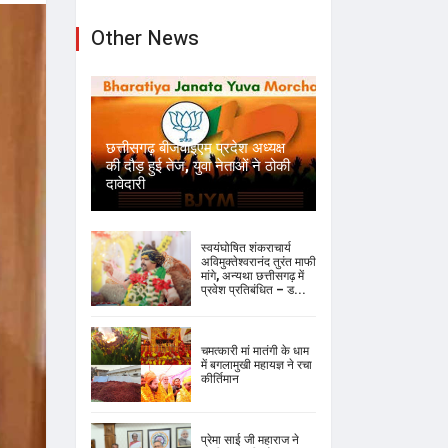
Other News
छत्तीसगढ़ बीजेवाईएम प्रदेश अध्यक्ष
की दौड़ हुई तेज, युवा नेताओं ने ठोकी
दावेदारी
स्वयंघोषित शंकराचार्य
अविमुक्तेश्वरानंद तुरंत माफी
मांगे, अन्यथा छत्तीसगढ़ में
प्रवेश प्रतिबंधित – ड...
चमत्कारी मां मातंगी के धाम
में बगलामुखी महायज्ञ ने रचा
कीर्तिमान
प्रेमा साई जी महाराज ने