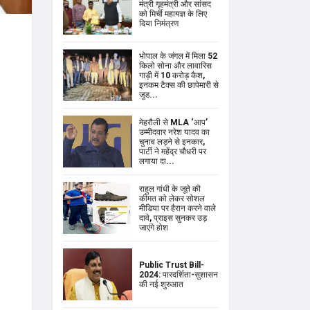
मंत्री गृहमंत्री और सांसद
को मिर्ची महायज्ञ के लिए
दिया निमंत्रण
भोपाल के जंगल में मिला 52
किलो सोना और लावारिस
गाड़ी में 10 करोड़ कैश,
इनकम टैक्स की छापेमारी से
जुड...
मेहरौली से MLA ‘आप’
उम्मीदवार नरेश यादव का
चुनाव लड़ने से इनकार,
पार्टी ने महेंद्र चौधरी पर
लगाया दा...
राहुल गांधी के जूते की
कीमत को लेकर सोशल
मीडिया पर हैरान करने वाले
दावे, प्राइस सुनकर उड़
जाएंगे होश
Public Trust Bill-
2024: पारदर्शिता-सुशासन
की नई शुरुआत