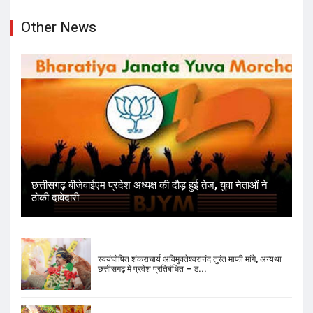
छत्तीसगढ़ बीजेवाईएम प्रदेश अध्यक्ष की दौड़ हुई तेज, युवा नेताओं ने
ठोकी दावेदारी
स्वयंघोषित शंकराचार्य अविमुक्तेश्वरानंद तुरंत माफी मांगे, अन्यथा
छत्तीसगढ़ में प्रवेश प्रतिबंधित – ड...
चमत्कारी मां मातंगी के धाम में बगलामुखी महायज्ञ ने रचा कीर्तिमान
प्रेमा साई जी महाराज ने मंत्री गृहमंत्री और सांसद को मिर्ची महायज्ञ