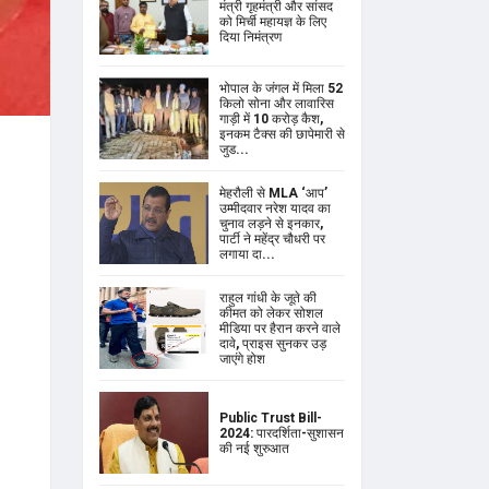
मंत्री गृहमंत्री और सांसद
को मिर्ची महायज्ञ के लिए
दिया निमंत्रण
भोपाल के जंगल में मिला 52
किलो सोना और लावारिस
गाड़ी में 10 करोड़ कैश,
इनकम टैक्स की छापेमारी से
जुड...
मेहरौली से MLA ‘आप’
उम्मीदवार नरेश यादव का
चुनाव लड़ने से इनकार,
पार्टी ने महेंद्र चौधरी पर
लगाया दा...
राहुल गांधी के जूते की
कीमत को लेकर सोशल
मीडिया पर हैरान करने वाले
दावे, प्राइस सुनकर उड़
जाएंगे होश
Public Trust Bill-
2024: पारदर्शिता-सुशासन
की नई शुरुआत