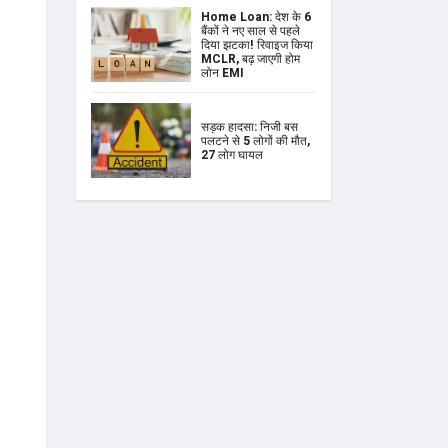
Home Loan: देश के 6
बैंकों ने नए साल से पहले
दिया झटका! रिवाइज किया
MCLR, बढ़ जाएगी होम
लोन EMI
सड़क हादसा: निजी बस
पलटने से 5 लोगों की मौत,
27 लोग घायल