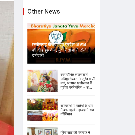
Other News
छत्तीसगढ़ बीजेवाईएम प्रदेश अध्यक्ष
की दौड़ हुई तेज, युवा नेताओं ने ठोकी
दावेदारी
स्वयंघोषित शंकराचार्य
अविमुक्तेश्वरानंद तुरंत माफी
मांगे, अन्यथा छत्तीसगढ़ में
प्रवेश प्रतिबंधित – ड...
चमत्कारी मां मातंगी के धाम
में बगलामुखी महायज्ञ ने रचा
कीर्तिमान
प्रेमा साई जी महाराज ने