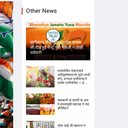
Other News
छत्तीसगढ़ बीजेवाईएम प्रदेश अध्यक्ष
की दौड़ हुई तेज, युवा नेताओं ने ठोकी
दावेदारी
स्वयंघोषित शंकराचार्य
अविमुक्तेश्वरानंद तुरंत माफी
मांगे, अन्यथा छत्तीसगढ़ में
प्रवेश प्रतिबंधित – ड...
चमत्कारी मां मातंगी के धाम
में बगलामुखी महायज्ञ ने रचा
कीर्तिमान
प्रेमा साई जी महाराज ने