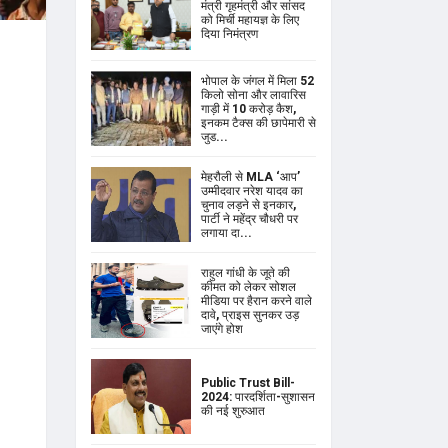
मंत्री गृहमंत्री और सांसद
को मिर्ची महायज्ञ के लिए
दिया निमंत्रण
भोपाल के जंगल में मिला 52
किलो सोना और लावारिस
गाड़ी में 10 करोड़ कैश,
इनकम टैक्स की छापेमारी से
जुड...
मेहरौली से MLA ‘आप’
उम्मीदवार नरेश यादव का
चुनाव लड़ने से इनकार,
पार्टी ने महेंद्र चौधरी पर
लगाया दा...
राहुल गांधी के जूते की
कीमत को लेकर सोशल
मीडिया पर हैरान करने वाले
दावे, प्राइस सुनकर उड़
जाएंगे होश
Public Trust Bill-
2024: पारदर्शिता-सुशासन
की नई शुरुआत