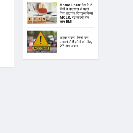
Home Loan: देश के 6
बैंकों ने नए साल से पहले
दिया झटका! रिवाइज किया
MCLR, बढ़ जाएगी होम
लोन EMI
सड़क हादसा: निजी बस
पलटने से 5 लोगों की मौत,
27 लोग घायल