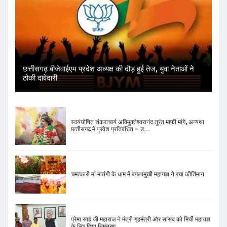
छत्तीसगढ़ बीजेवाईएम प्रदेश अध्यक्ष की दौड़ हुई तेज, युवा नेताओं ने
ठोकी दावेदारी
स्वयंघोषित शंकराचार्य अविमुक्तेश्वरानंद तुरंत माफी मांगे, अन्यथा
छत्तीसगढ़ में प्रवेश प्रतिबंधित – ड...
चमत्कारी मां मातंगी के धाम में बगलामुखी महायज्ञ ने रचा कीर्तिमान
प्रेमा साई जी महाराज ने मंत्री गृहमंत्री और सांसद को मिर्ची महायज्ञ
के लिए दिया निमंत्रण