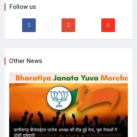
Other News
छत्तीसगढ़ बीजेवाईएम प्रदेश अध्यक्ष की दौड़ हुई तेज, युवा नेताओं ने
ठोकी दावेदारी
स्वयंघोषित शंकराचार्य अविमुक्तेश्वरानंद तुरंत माफी मांगे, अन्यथा
छत्तीसगढ़ में प्रवेश प्रतिबंधित – ड...