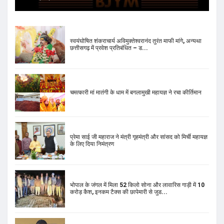
चमत्कारी मां मातंगी के धाम में बगलामुखी महायज्ञ ने रचा कीर्तिमान
प्रेमा साई जी महाराज ने मंत्री गृहमंत्री और सांसद को मिर्ची महायज्ञ
के लिए दिया निमंत्रण
भोपाल के जंगल में मिला 52 किलो सोना और लावारिस गाड़ी में 10
करोड़ कैश, इनकम टैक्स की छापेमारी से जुड...
मेहरौली से MLA ‘आप’ उम्मीदवार नरेश यादव का चुनाव लड़ने से
इनकार, पार्टी ने महेंद्र चौधरी पर लगाया दा...
राहुल गांधी के जूते की कीमत को लेकर सोशल मीडिया पर हैरान