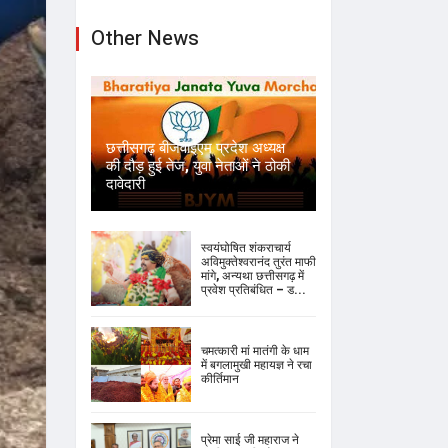
Other News
छत्तीसगढ़ बीजेवाईएम प्रदेश अध्यक्ष
की दौड़ हुई तेज, युवा नेताओं ने ठोकी
दावेदारी
स्वयंघोषित शंकराचार्य
अविमुक्तेश्वरानंद तुरंत माफी
मांगे, अन्यथा छत्तीसगढ़ में
प्रवेश प्रतिबंधित – ड...
चमत्कारी मां मातंगी के धाम
में बगलामुखी महायज्ञ ने रचा
कीर्तिमान
प्रेमा साई जी महाराज ने