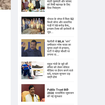
मंत्री गृहमंत्री और सांसद
को मिर्ची महायज्ञ के लिए
दिया निमंत्रण
भोपाल के जंगल में मिला 52
किलो सोना और लावारिस
गाड़ी में 10 करोड़ कैश,
इनकम टैक्स की छापेमारी से
जुड...
मेहरौली से MLA ‘आप’
उम्मीदवार नरेश यादव का
चुनाव लड़ने से इनकार,
पार्टी ने महेंद्र चौधरी पर
लगाया दा...
राहुल गांधी के जूते की
कीमत को लेकर सोशल
मीडिया पर हैरान करने वाले
दावे, प्राइस सुनकर उड़
जाएंगे होश
Public Trust Bill-
2024: पारदर्शिता-सुशासन
की नई शुरुआत