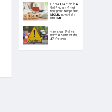
Home Loan: देश के 6
बैंकों ने नए साल से पहले
दिया झटका! रिवाइज किया
MCLR, बढ़ जाएगी होम
लोन EMI
सड़क हादसा: निजी बस
पलटने से 5 लोगों की मौत,
27 लोग घायल