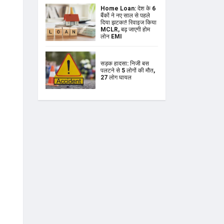
Home Loan: देश के 6
बैंकों ने नए साल से पहले
दिया झटका! रिवाइज किया
MCLR, बढ़ जाएगी होम
लोन EMI
सड़क हादसा: निजी बस
पलटने से 5 लोगों की मौत,
27 लोग घायल