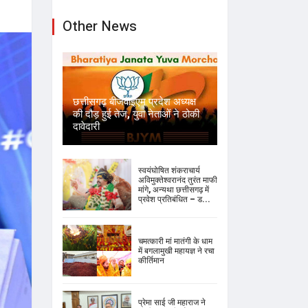
Other News
छत्तीसगढ़ बीजेवाईएम प्रदेश अध्यक्ष
की दौड़ हुई तेज, युवा नेताओं ने ठोकी
दावेदारी
स्वयंघोषित शंकराचार्य
अविमुक्तेश्वरानंद तुरंत माफी
मांगे, अन्यथा छत्तीसगढ़ में
प्रवेश प्रतिबंधित – ड...
चमत्कारी मां मातंगी के धाम
में बगलामुखी महायज्ञ ने रचा
कीर्तिमान
प्रेमा साई जी महाराज ने