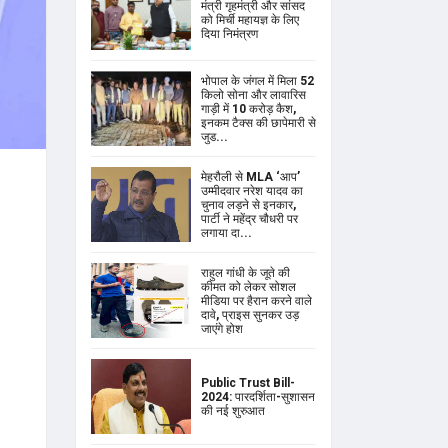
मंत्री गृहमंत्री और सांसद
को मिर्ची महायज्ञ के लिए
दिया निमंत्रण
भोपाल के जंगल में मिला 52
किलो सोना और लावारिस
गाड़ी में 10 करोड़ कैश,
इनकम टैक्स की छापेमारी से
जुड...
मेहरौली से MLA ‘आप’
उम्मीदवार नरेश यादव का
चुनाव लड़ने से इनकार,
पार्टी ने महेंद्र चौधरी पर
लगाया दा...
राहुल गांधी के जूते की
कीमत को लेकर सोशल
मीडिया पर हैरान करने वाले
दावे, प्राइस सुनकर उड़
जाएंगे होश
Public Trust Bill-
2024: पारदर्शिता-सुशासन
की नई शुरुआत