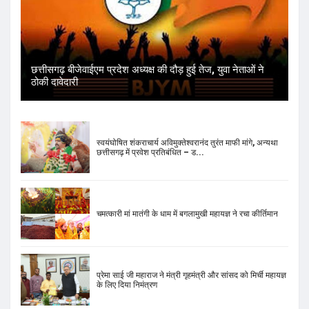
छत्तीसगढ़ बीजेवाईएम प्रदेश अध्यक्ष की दौड़ हुई तेज, युवा नेताओं ने
ठोकी दावेदारी
स्वयंघोषित शंकराचार्य अविमुक्तेश्वरानंद तुरंत माफी मांगे, अन्यथा
छत्तीसगढ़ में प्रवेश प्रतिबंधित – ड...
चमत्कारी मां मातंगी के धाम में बगलामुखी महायज्ञ ने रचा कीर्तिमान
प्रेमा साई जी महाराज ने मंत्री गृहमंत्री और सांसद को मिर्ची महायज्ञ
के लिए दिया निमंत्रण