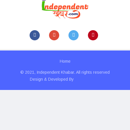
Home
© 2021, Independent Khabar. All rights reserved
Design & Developed By
Technolitics