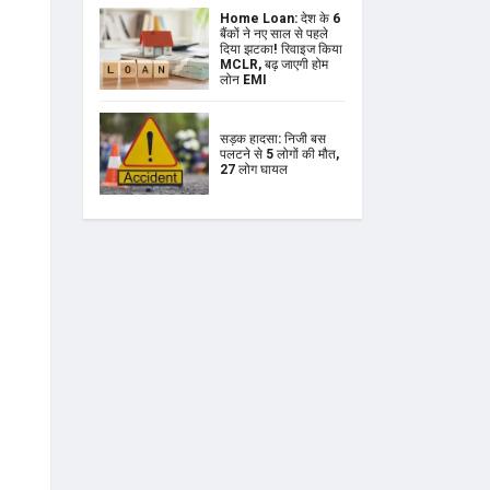
Home Loan: देश के 6
बैंकों ने नए साल से पहले
दिया झटका! रिवाइज किया
MCLR, बढ़ जाएगी होम
लोन EMI
सड़क हादसा: निजी बस
पलटने से 5 लोगों की मौत,
27 लोग घायल