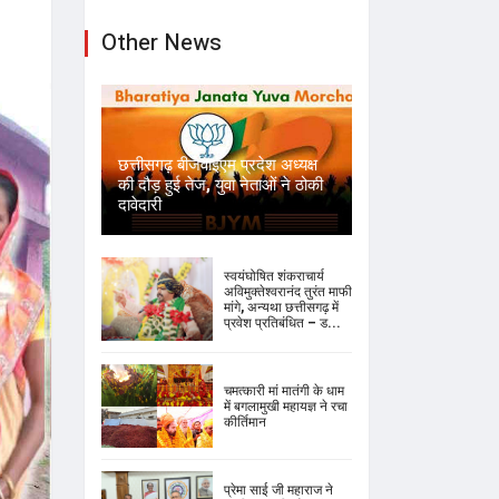
Other News
छत्तीसगढ़ बीजेवाईएम प्रदेश अध्यक्ष
की दौड़ हुई तेज, युवा नेताओं ने ठोकी
दावेदारी
स्वयंघोषित शंकराचार्य
अविमुक्तेश्वरानंद तुरंत माफी
मांगे, अन्यथा छत्तीसगढ़ में
प्रवेश प्रतिबंधित – ड...
चमत्कारी मां मातंगी के धाम
में बगलामुखी महायज्ञ ने रचा
कीर्तिमान
प्रेमा साई जी महाराज ने