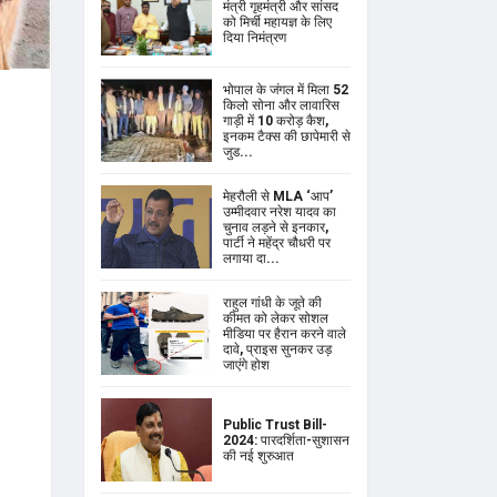
मंत्री गृहमंत्री और सांसद
को मिर्ची महायज्ञ के लिए
दिया निमंत्रण
भोपाल के जंगल में मिला 52
किलो सोना और लावारिस
गाड़ी में 10 करोड़ कैश,
इनकम टैक्स की छापेमारी से
जुड...
मेहरौली से MLA ‘आप’
उम्मीदवार नरेश यादव का
चुनाव लड़ने से इनकार,
पार्टी ने महेंद्र चौधरी पर
लगाया दा...
राहुल गांधी के जूते की
कीमत को लेकर सोशल
मीडिया पर हैरान करने वाले
दावे, प्राइस सुनकर उड़
जाएंगे होश
Public Trust Bill-
2024: पारदर्शिता-सुशासन
की नई शुरुआत