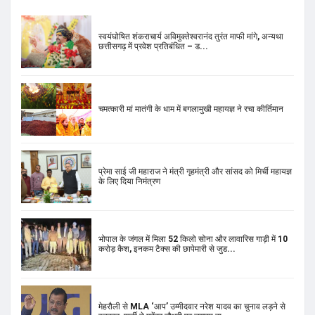
चमत्कारी मां मातंगी के धाम में बगलामुखी महायज्ञ ने रचा कीर्तिमान
प्रेमा साई जी महाराज ने मंत्री गृहमंत्री और सांसद को मिर्ची महायज्ञ
के लिए दिया निमंत्रण
भोपाल के जंगल में मिला 52 किलो सोना और लावारिस गाड़ी में 10
करोड़ कैश, इनकम टैक्स की छापेमारी से जुड...
मेहरौली से MLA ‘आप’ उम्मीदवार नरेश यादव का चुनाव लड़ने से
इनकार, पार्टी ने महेंद्र चौधरी पर लगाया दा...
राहुल गांधी के जूते की कीमत को लेकर सोशल मीडिया पर हैरान
करने वाले दावे, प्राइस सुनकर उड़ जाएंगे होश