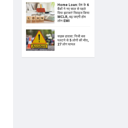
Home Loan: देश के 6
बैंकों ने नए साल से पहले
दिया झटका! रिवाइज किया
MCLR, बढ़ जाएगी होम
लोन EMI
सड़क हादसा: निजी बस
पलटने से 5 लोगों की मौत,
27 लोग घायल