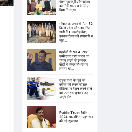
मंत्री गृहमंत्री और सांसद
को मिर्ची महायज्ञ के लिए
दिया निमंत्रण
भोपाल के जंगल में मिला 52
किलो सोना और लावारिस
गाड़ी में 10 करोड़ कैश,
इनकम टैक्स की छापेमारी से
जुड...
मेहरौली से MLA ‘आप’
उम्मीदवार नरेश यादव का
चुनाव लड़ने से इनकार,
पार्टी ने महेंद्र चौधरी पर
लगाया दा...
राहुल गांधी के जूते की
कीमत को लेकर सोशल
मीडिया पर हैरान करने वाले
दावे, प्राइस सुनकर उड़
जाएंगे होश
Public Trust Bill-
2024: पारदर्शिता-सुशासन
की नई शुरुआत