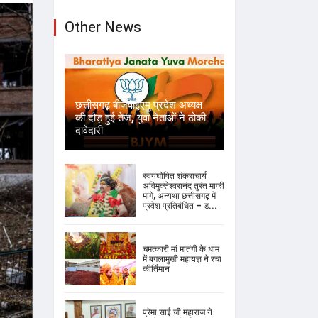
Other News
छत्तीसगढ़ बीजेवाईएम प्रदेश अध्यक्ष
की दौड़ हुई तेज, युवा नेताओं ने ठोकी
दावेदारी
स्वयंघोषित शंकराचार्य
अविमुक्तेश्वरानंद तुरंत माफी
मांगे, अन्यथा छत्तीसगढ़ में
प्रवेश प्रतिबंधित – ड...
चमत्कारी मां मातंगी के धाम
में बगलामुखी महायज्ञ ने रचा
कीर्तिमान
प्रेमा साई जी महाराज ने