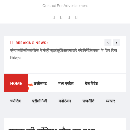
Contact For Advertisement
‹
›
BREAKING NEWS :
प्रेमा साई जी महाराज ने मंत्री गृहमंत्री और सांसद को मिर्ची महायज्ञ के लिए दिया
भोपाल 
निमंत्रण
इनकम टै
HOME
छत्तीसगढ
मध्य प्रदेश
देश विदेश
ज्योतिष
प्रौद्योगिकी
मनोरंजन
राजनीति
व्यापार