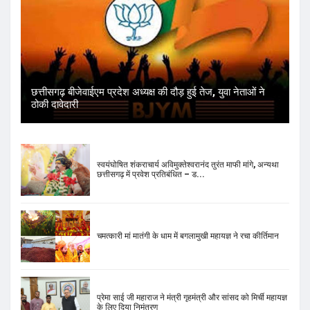
छत्तीसगढ़ बीजेवाईएम प्रदेश अध्यक्ष की दौड़ हुई तेज, युवा नेताओं ने
ठोकी दावेदारी
स्वयंघोषित शंकराचार्य अविमुक्तेश्वरानंद तुरंत माफी मांगे, अन्यथा
छत्तीसगढ़ में प्रवेश प्रतिबंधित – ड...
चमत्कारी मां मातंगी के धाम में बगलामुखी महायज्ञ ने रचा कीर्तिमान
प्रेमा साई जी महाराज ने मंत्री गृहमंत्री और सांसद को मिर्ची महायज्ञ
के लिए दिया निमंत्रण