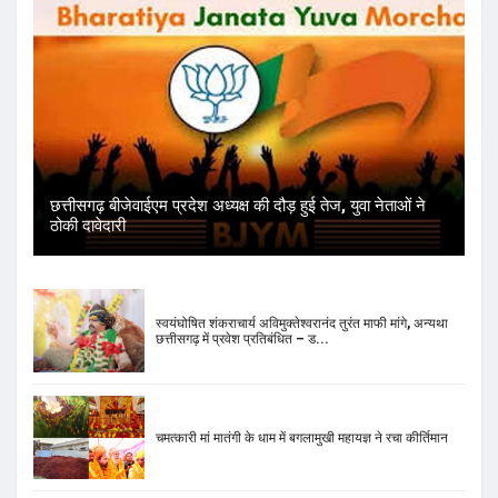
छत्तीसगढ़ बीजेवाईएम प्रदेश अध्यक्ष की दौड़ हुई तेज, युवा नेताओं ने
ठोकी दावेदारी
स्वयंघोषित शंकराचार्य अविमुक्तेश्वरानंद तुरंत माफी मांगे, अन्यथा
छत्तीसगढ़ में प्रवेश प्रतिबंधित – ड...
चमत्कारी मां मातंगी के धाम में बगलामुखी महायज्ञ ने रचा कीर्तिमान