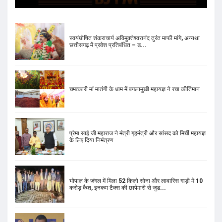
चमत्कारी मां मातंगी के धाम में बगलामुखी महायज्ञ ने रचा कीर्तिमान
प्रेमा साई जी महाराज ने मंत्री गृहमंत्री और सांसद को मिर्ची महायज्ञ
के लिए दिया निमंत्रण
भोपाल के जंगल में मिला 52 किलो सोना और लावारिस गाड़ी में 10
करोड़ कैश, इनकम टैक्स की छापेमारी से जुड...
मेहरौली से MLA ‘आप’ उम्मीदवार नरेश यादव का चुनाव लड़ने से
इनकार, पार्टी ने महेंद्र चौधरी पर लगाया दा...
राहुल गांधी के जूते की कीमत को लेकर सोशल मीडिया पर हैरान
करने वाले दावे, प्राइस सुनकर उड़ जाएंगे होश