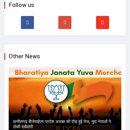
Other News
छत्तीसगढ़ बीजेवाईएम प्रदेश अध्यक्ष की दौड़ हुई तेज, युवा नेताओं ने
ठोकी दावेदारी
स्वयंघोषित शंकराचार्य अविमुक्तेश्वरानंद तुरंत माफी मांगे, अन्यथा
छत्तीसगढ़ में प्रवेश प्रतिबंधित – ड...