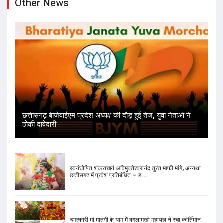
Other News
छत्तीसगढ़ बीजेवाईएम प्रदेश अध्यक्ष की दौड़ हुई तेज, युवा नेताओं ने
ठोकी दावेदारी
स्वयंघोषित शंकराचार्य अविमुक्तेश्वरानंद तुरंत माफी मांगे, अन्यथा
छत्तीसगढ़ में प्रवेश प्रतिबंधित – ड...
चमत्कारी मां मातंगी के धाम में बगलामुखी महायज्ञ ने रचा कीर्तिमान