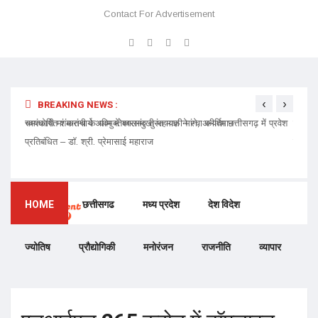
Contact For Advertisement
‹
›
BREAKING NEWS :
 प्रवेश
चमत्कारी मां मातंगी के धाम में बगलामुखी महायज्ञ ने रचा कीर्तिमान
प्रेमा 
निमंत्र
HOME
छत्तीसगढ
मध्य प्रदेश
देश विदेश
ज्योतिष
प्रौद्योगिकी
मनोरंजन
राजनीति
व्यापार