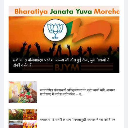
छत्तीसगढ़ बीजेवाईएम प्रदेश अध्यक्ष की दौड़ हुई तेज, युवा नेताओं ने
ठोकी दावेदारी
स्वयंघोषित शंकराचार्य अविमुक्तेश्वरानंद तुरंत माफी मांगे, अन्यथा
छत्तीसगढ़ में प्रवेश प्रतिबंधित – ड...
चमत्कारी मां मातंगी के धाम में बगलामुखी महायज्ञ ने रचा कीर्तिमान