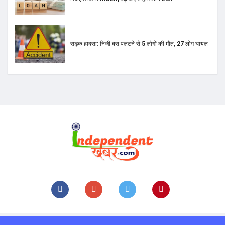
Home
© 2021, Independent Khabar. All rights reserved
Design & Developed By
Technolitics