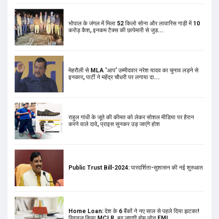
मेहरौली से MLA ‘आप’ उम्मीदवार नरेश यादव का चुनाव लड़ने से
इनकार, पार्टी ने महेंद्र चौधरी पर लगाया दा...
राहुल गांधी के जूते की कीमत को लेकर सोशल मीडिया पर हैरान
करने वाले दावे, प्राइस सुनकर उड़ जाएंगे होश
Public Trust Bill-2024: पारदर्शिता-सुशासन की नई शुरुआत
Home Loan: देश के 6 बैंकों ने नए साल से पहले दिया झटका!
रिवाइज किया MCLR, बढ़ जाएगी होम लोन EMI
सड़क हादसा: निजी बस पलटने से 5 लोगों की मौत, 27 लोग घायल