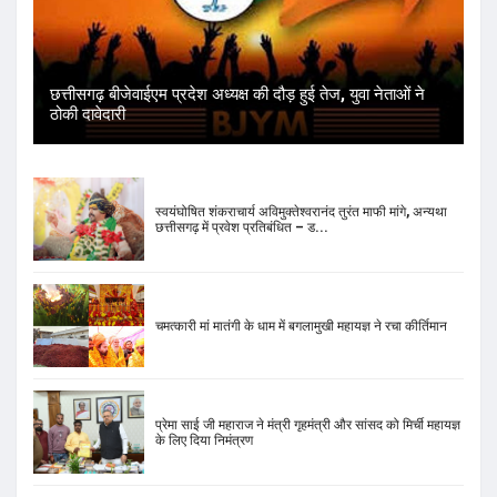
छत्तीसगढ़ बीजेवाईएम प्रदेश अध्यक्ष की दौड़ हुई तेज, युवा नेताओं ने
ठोकी दावेदारी
स्वयंघोषित शंकराचार्य अविमुक्तेश्वरानंद तुरंत माफी मांगे, अन्यथा
छत्तीसगढ़ में प्रवेश प्रतिबंधित – ड...
चमत्कारी मां मातंगी के धाम में बगलामुखी महायज्ञ ने रचा कीर्तिमान
प्रेमा साई जी महाराज ने मंत्री गृहमंत्री और सांसद को मिर्ची महायज्ञ
के लिए दिया निमंत्रण