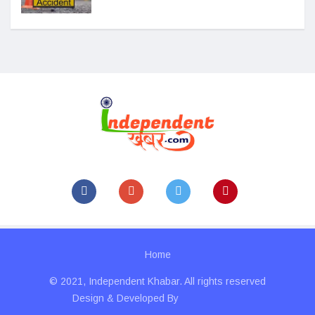
Home
© 2021, Independent Khabar. All rights reserved
Design & Developed By
Technolitics