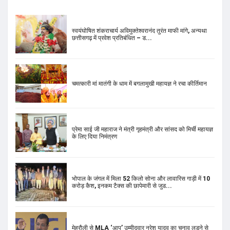
स्वयंघोषित शंकराचार्य अविमुक्तेश्वरानंद तुरंत माफी मांगे, अन्यथा
छत्तीसगढ़ में प्रवेश प्रतिबंधित – ड...
चमत्कारी मां मातंगी के धाम में बगलामुखी महायज्ञ ने रचा कीर्तिमान
प्रेमा साई जी महाराज ने मंत्री गृहमंत्री और सांसद को मिर्ची महायज्ञ
के लिए दिया निमंत्रण
भोपाल के जंगल में मिला 52 किलो सोना और लावारिस गाड़ी में 10
करोड़ कैश, इनकम टैक्स की छापेमारी से जुड...
मेहरौली से MLA ‘आप’ उम्मीदवार नरेश यादव का चुनाव लड़ने से