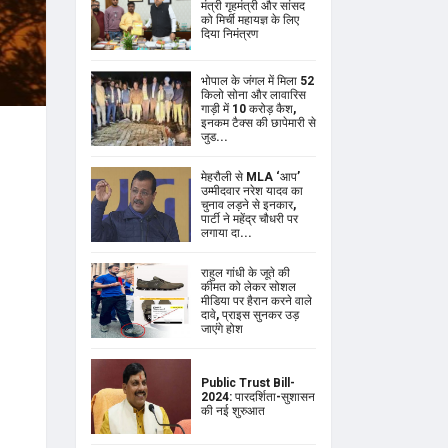
मंत्री गृहमंत्री और सांसद
को मिर्ची महायज्ञ के लिए
दिया निमंत्रण
भोपाल के जंगल में मिला 52
किलो सोना और लावारिस
गाड़ी में 10 करोड़ कैश,
इनकम टैक्स की छापेमारी से
जुड...
मेहरौली से MLA ‘आप’
उम्मीदवार नरेश यादव का
चुनाव लड़ने से इनकार,
पार्टी ने महेंद्र चौधरी पर
लगाया दा...
राहुल गांधी के जूते की
कीमत को लेकर सोशल
मीडिया पर हैरान करने वाले
दावे, प्राइस सुनकर उड़
जाएंगे होश
Public Trust Bill-
2024: पारदर्शिता-सुशासन
की नई शुरुआत