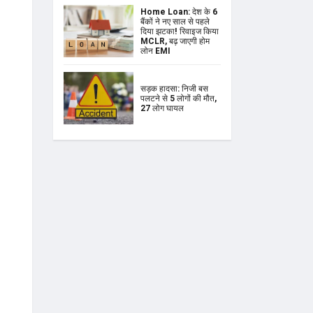
Home Loan: देश के 6
बैंकों ने नए साल से पहले
दिया झटका! रिवाइज किया
MCLR, बढ़ जाएगी होम
लोन EMI
सड़क हादसा: निजी बस
पलटने से 5 लोगों की मौत,
27 लोग घायल