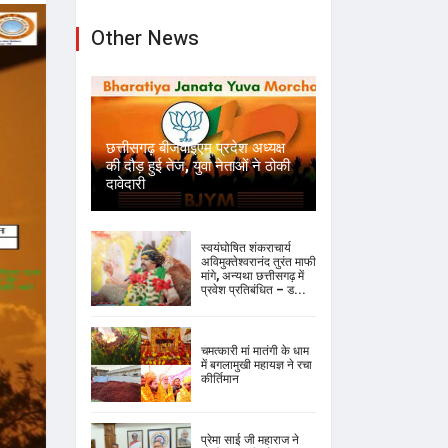
Other News
छत्तीसगढ़ बीजेवाईएम प्रदेश अध्यक्ष
की दौड़ हुई तेज, युवा नेताओं ने ठोकी
दावेदारी
स्वयंघोषित शंकराचार्य
अविमुक्तेश्वरानंद तुरंत माफी
मांगे, अन्यथा छत्तीसगढ़ में
प्रवेश प्रतिबंधित – ड...
चमत्कारी मां मातंगी के धाम
में बगलामुखी महायज्ञ ने रचा
कीर्तिमान
प्रेमा साई जी महाराज ने