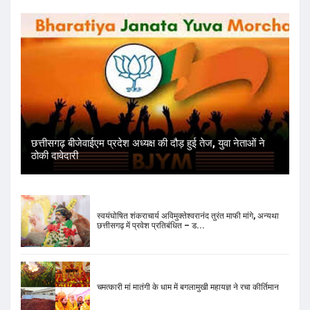
छत्तीसगढ़ बीजेवाईएम प्रदेश अध्यक्ष की दौड़ हुई तेज, युवा नेताओं ने
ठोकी दावेदारी
स्वयंघोषित शंकराचार्य अविमुक्तेश्वरानंद तुरंत माफी मांगे, अन्यथा
छत्तीसगढ़ में प्रवेश प्रतिबंधित – ड...
चमत्कारी मां मातंगी के धाम में बगलामुखी महायज्ञ ने रचा कीर्तिमान