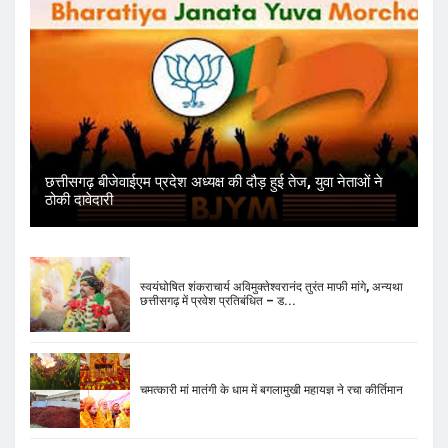
छत्तीसगढ़ बीजेवाईएम प्रदेश अध्यक्ष की दौड़ हुई तेज, युवा नेताओं ने
ठोकी दावेदारी
स्वयंघोषित शंकराचार्य अविमुक्तेश्वरानंद तुरंत माफी मांगे, अन्यथा
छत्तीसगढ़ में प्रवेश प्रतिबंधित – ड...
चमत्कारी मां मातंगी के धाम में बगलामुखी महायज्ञ ने रचा कीर्तिमान
प्रेमा साई जी महाराज ने मंत्री गृहमंत्री और सांसद को मिर्ची महायज्ञ
के लिए दिया निमंत्रण