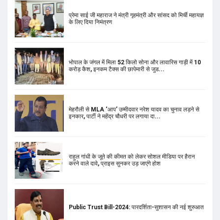
भोपाल के जंगल में मिला 52 किलो सोना और लावारिस गाड़ी में 10
करोड़ कैश, इनकम टैक्स की छापेमारी से जुड...
मेहरौली से MLA ‘आप’ उम्मीदवार नरेश यादव का चुनाव लड़ने से
इनकार, पार्टी ने महेंद्र चौधरी पर लगाया दा...
राहुल गांधी के जूते की कीमत को लेकर सोशल मीडिया पर हैरान
करने वाले दावे, प्राइस सुनकर उड़ जाएंगे होश
Public Trust Bill-2024: पारदर्शिता-सुशासन की नई शुरुआत
Home Loan: देश के 6 बैंकों ने नए साल से पहले दिया झटका!
रिवाइज किया MCLR, बढ़ जाएगी होम लोन EMI